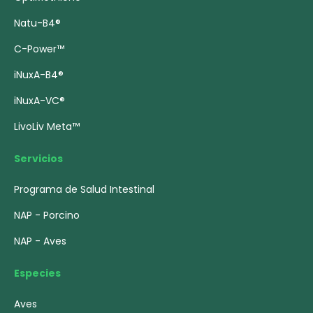
Natu-B4®
C-Power™
iNuxA-B4®
iNuxA-VC®
LivoLiv Meta™
Servicios
Programa de Salud Intestinal
NAP - Porcino
NAP - Aves
Especies
Aves