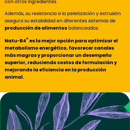
con otros ingredientes.
Además, su resistencia a la peletización y extrusión
asegura su estabilidad en diferentes sistemas de
producción de alimentos
balanceados.
®
Natu-B4
es la mejor opción para optimizar el
metabolismo energético, favorecer canales
más magras y proporcionar un desempeño
superior, reduciendo costos de formulación y
mejorando la eficiencia en la producción
animal.