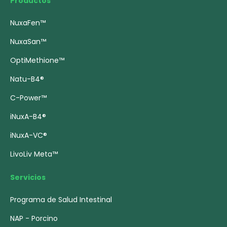
Productos
NuxaFen™
NuxaSan™
OptiMethione™
Natu-B4®
C-Power™
iNuxA-B4®
iNuxA-VC®
LivoLiv Meta™
Servicios
Programa de Salud Intestinal
NAP - Porcino