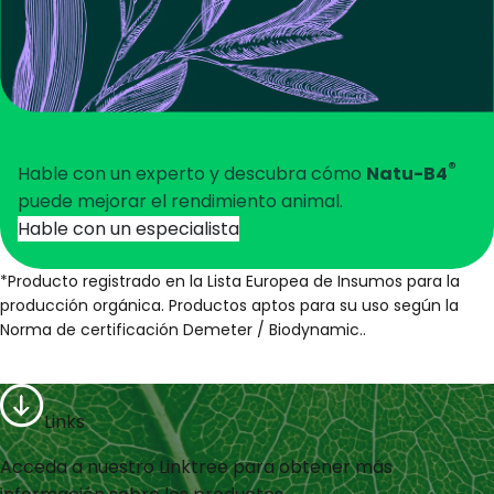
®
Hable con un experto y descubra cómo
Natu-B4
puede mejorar el rendimiento animal.
Hable con un especialista
*Producto registrado en la Lista Europea de Insumos para la
producción orgánica. Productos aptos para su uso según la
Norma de certificación Demeter / Biodynamic.​.
Links
Acceda a nuestro Linktree para obtener más