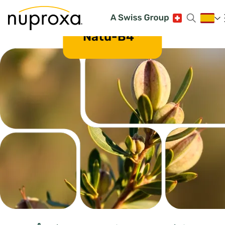
®
Natu-B4