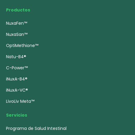
Productos
NuxaFen™
NuxaSan™
OptiMethione™
Natu-B4®
C-Power™
iNuxA-B4®
iNuxA-VC®
LivoLiv Meta™
Servicios
Programa de Salud Intestinal