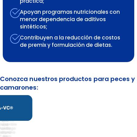
práctica;
Apoyan programas nutricionales con
menor dependencia de aditivos
sintéticos;
Contribuyen a la reducción de costos
de premix y formulación de dietas.
Conozca nuestros productos para peces y
camarones:
A-B4
A-VC
®
®
Mucho
Forma
atural y
más
tamente
que
disponible
una
l análogo
fuente
 vitamina
natural
C para
de