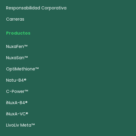
Responsabilidad Corporativa
Carreras
Productos
NuxaFen™
NuxaSan™
OptiMethione™
Natu-B4®
C-Power™
iNuxA-B4®
iNuxA-VC®
LivoLiv Meta™