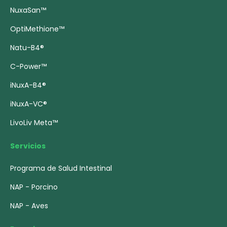
NuxaSan™
OptiMethione™
Natu-B4®
C-Power™
iNuxA-B4®
iNuxA-VC®
LivoLiv Meta™
Servicios
Programa de Salud Intestinal
NAP - Porcino
NAP - Aves