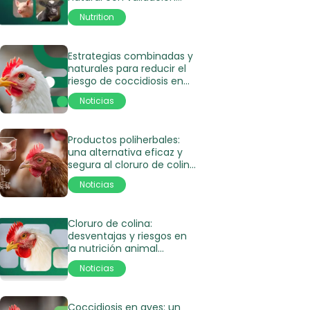
científica
Nutrition
Estrategias combinadas y
naturales para reducir el
riesgo de coccidiosis en
aves
Noticias
Productos poliherbales:
una alternativa eficaz y
segura al cloruro de colina
en la nutrición animal
Noticias
Cloruro de colina:
desventajas y riesgos en
la nutrición animal
moderna
Noticias
Coccidiosis en aves: un