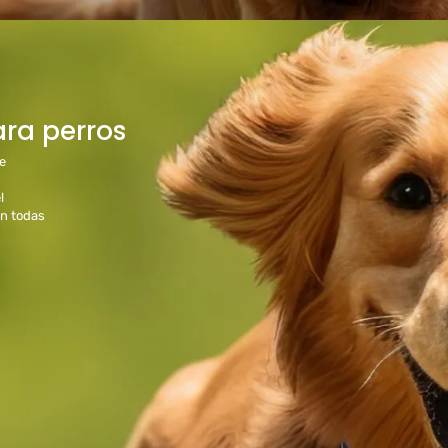
ara perros
e
l
en todas