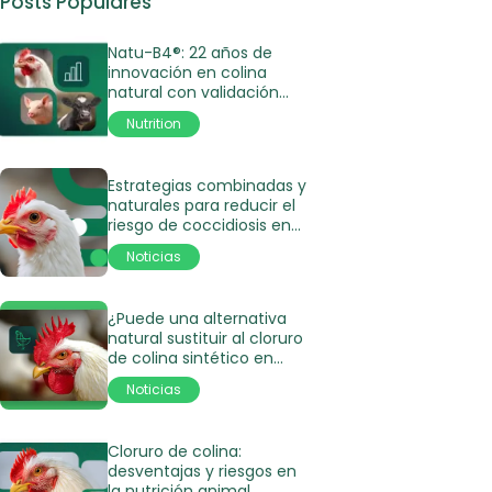
Posts Populares
Natu-B4®: 22 años de
innovación en colina
natural con validación
científica
Nutrition
Estrategias combinadas y
naturales para reducir el
riesgo de coccidiosis en
aves
Noticias
¿Puede una alternativa
natural sustituir al cloruro
de colina sintético en
pollos de engorde?
Noticias
Cloruro de colina:
desventajas y riesgos en
la nutrición animal