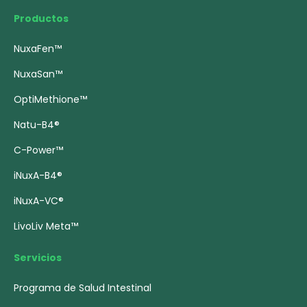
Productos
NuxaFen™
NuxaSan™
OptiMethione™
Natu-B4®
C-Power™
iNuxA-B4®
iNuxA-VC®
LivoLiv Meta™
Servicios
Programa de Salud Intestinal