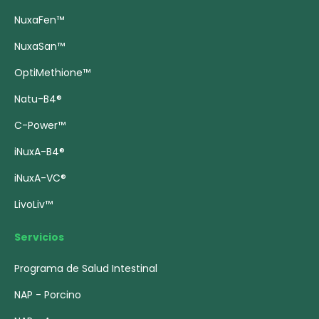
NuxaFen™
NuxaSan™
OptiMethione™
Natu-B4®
C-Power™
iNuxA-B4®
iNuxA-VC®
LivoLiv™
Servicios
Programa de Salud Intestinal
NAP - Porcino