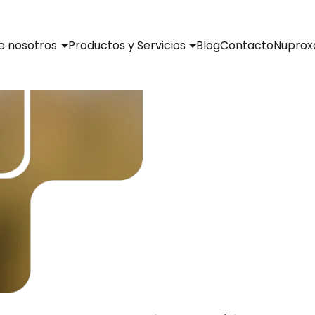
e nosotros
Productos y Servicios
Blog
Contacto
Nuprox
®
Natu-B4