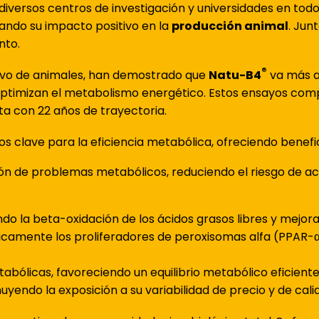
n diversos centros de investigación y universidades en to
dando su impacto positivo en la
producción animal
. Jun
nto.
®
ivo de animales, han demostrado que
Natu-B4
va más a
 optimizan el metabolismo energético. Estos ensayos comp
a con 22 años de trayectoria.
s clave para la eficiencia metabólica, ofreciendo benef
nción de problemas metabólicos, reduciendo el riesgo de 
ndo la beta-oxidación de los ácidos grasos libres y mejora
camente los proliferadores de peroxisomas alfa (PPAR-α
ólicas, favoreciendo un equilibrio metabólico eficiente
uyendo la exposición a su variabilidad de precio y de cali