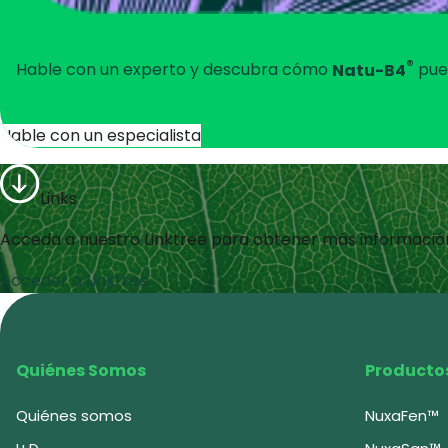
®
Hable con un experto y descubra cómo
Natu-B4
pued
Hable con un especialista
Links
Acceda a nuestro Linktree para obtener más informació
Acceder a Linktree
Quiénes Somos
Producto
Quiénes somos
NuxaFen™