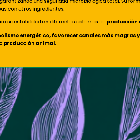
 garantizando una seguridad microbiológica total. Su for
as con otros ingredientes.
ura su estabilidad en diferentes sistemas de
producción 
abolismo energético, favorecer canales más magras 
la producción animal.