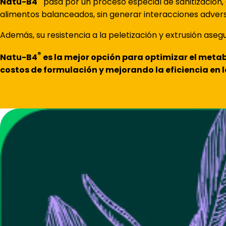
Natu-B4
pasa por un proceso especial de sanitización,
alimentos balanceados, sin generar interacciones advers
Además, su resistencia a la peletización y extrusión aseg
®
Natu-B4
es la mejor opción para optimizar el met
costos de formulación y mejorando la eficiencia en 