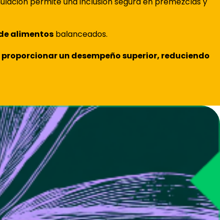
mulación permite una inclusión segura en premezclas y
de alimentos
balanceados.
y proporcionar un desempeño superior, reduciendo