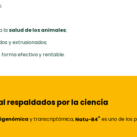
;
a la
salud de los animales
;
dos y extrusionados;
 forma efectiva y rentable.
l respaldados por la ciencia
®
rigenómica
y transcriptómica,
Natu-B4
es uno de los 