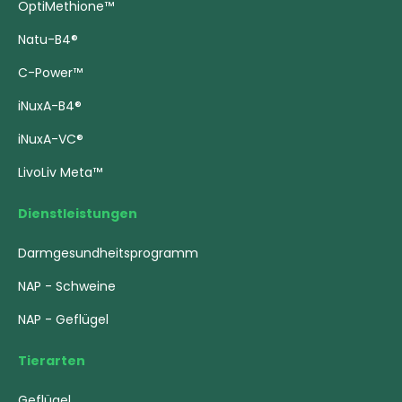
OptiMethione™
Natu-B4®
C-Power™
iNuxA-B4®
iNuxA-VC®
LivoLiv Meta™
Dienstleistungen
Darmgesundheitsprogramm
NAP - Schweine
NAP - Geflügel
Tierarten
Geflügel