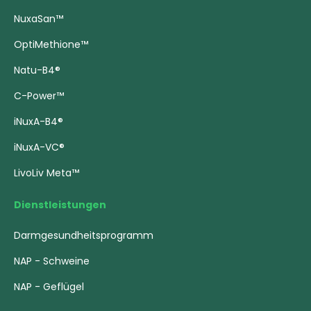
NuxaSan™
OptiMethione™
Natu-B4®
C-Power™
iNuxA-B4®
iNuxA-VC®
LivoLiv Meta™
Dienstleistungen
Darmgesundheitsprogramm
NAP - Schweine
NAP - Geflügel