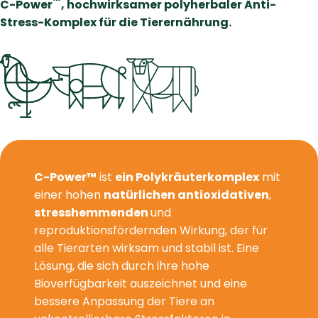
™
C-Power
, hochwirksamer polyherbaler Anti-
Stress-Komplex für die Tierernährung.
C-Power™
ist
ein Polykräuterkomplex
mit
einer hohen
natürlichen antioxidativen
,
stresshemmenden
und
reproduktionsfördernden Wirkung, der für
alle Tierarten wirksam und stabil ist. Eine
Lösung, die sich durch ihre hohe
Bioverfügbarkeit auszeichnet und eine
bessere Anpassung der Tiere an