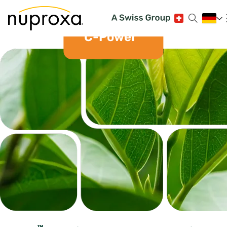
™
C-Power