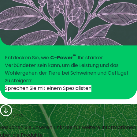
™
Entdecken Sie, wie
C-Power
Ihr starker
Verbündeter sein kann, um die Leistung und das
Wohlergehen der Tiere bei Schweinen und Geflügel
zu steigern:
Sprechen Sie mit einem Spezialisten
Links
Besuchen Sie unseren Linktree für weitere Informationen
über die Produkte