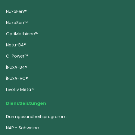
NuxaFen™
NuxaSan™
OptiMethione™
Natu-B4®
C-Power™
iNuxA-B4®
iNuxA-VC®
LivoLiv Meta™
Dienstleistungen
Darmgesundheitsprogramm
NAP - Schweine