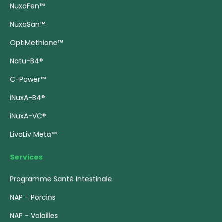
NuxaFen™
NuxaSan™
OptiMethione™
Natu-B4®
C-Power™
iNuxA-B4®
iNuxA-VC®
LivoLiv Meta™
Services
Programme Santé Intestinale
NAP - Porcins
NAP - Volailles