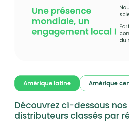
Nou
Une présence
sci
mondiale, un
For
engagement local !
con
du
Amérique latine
Amérique cen
Découvrez ci-dessous nos 
distributeurs classés par r