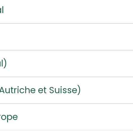
l
l)
utriche et Suisse)
urope