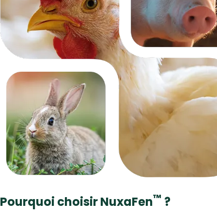
™
Pourquoi choisir NuxaFen
?