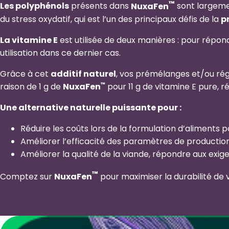
™
Les polyphénols
présents dans
NuxaFen
sont largeme
du stress oxydatif, qui est l’un des principaux défis de la
p
La vitamine E
est utilisée de deux manières : pour répon
utilisation dans ce dernier cas.
Grâce à cet
additif naturel
, vos prémélanges et/ou rég
raison de 1 g de
NuxaFen
pour 11 g de vitamine E pure, r
™
Une alternative naturelle puissante pour :
Réduire les coûts lors de la formulation d’aliments po
Améliorer l’efficacité des paramètres de production
Améliorer la qualité de la viande, répondre aux ex
™
Comptez sur
NuxaFen
pour maximiser la durabilité de 