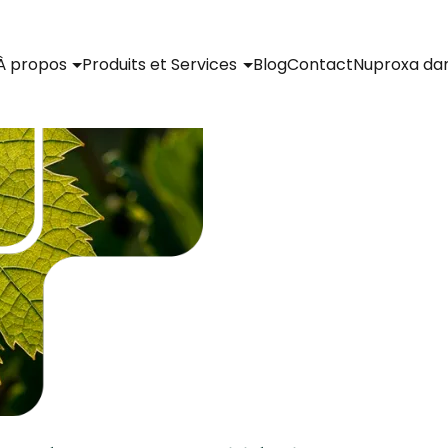
À propos
Produits et Services
Blog
Contact
Nuproxa da
™
NuxaFen