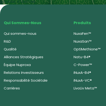
Accéder à Linktree
Qui Sommes-Nous
Produits
Qui sommes-nous
NuxaFen™
R&D
NuxaSan™
Qualité
OptiMethione™
Alliances Stratégiques
Natu-B4®
Équipe Nuproxa
C-Power™
Relations Investisseurs
iNuxA-B4®
Responsabilité Sociétale
iNuxA-VC®
Carrières
LivoLiv Meta™