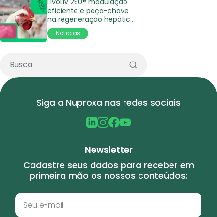
LivoLiv 250® modulação
eficiente e peça-chave
na regeneração hepática
e pigmentação ideal na
Notícias
avicultura
Siga a Nuproxa nas redes sociais
Newsletter
Cadastre seus dados para receber em
primeira mão os nossos conteúdos: