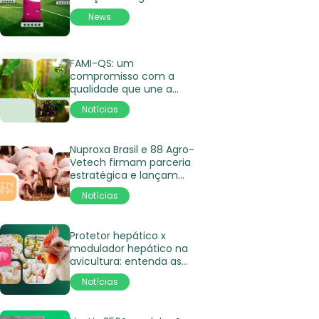
News
FAMI-QS: um
compromisso com a
qualidade que une a
Nuproxa Suíça e suas
Notícias
afiliadas na América
Latina
Nuproxa Brasil e 88 Agro-
Vetech firmam parceria
estratégica e lançam
produto para suinocultura
Notícias
no SBBS 2025
Protetor hepático x
modulador hepático na
avicultura: entenda as
diferenças
Notícias