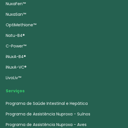
NuxaFen™
NuxaSan™
OptiMethione™
Natu-B4®
C-Power™
iNuxA-B4®
iNuxA-VC®
LivoLiv™
Serviços
Programa de Saúde Intestinal e Hepática
Programa de Assistência Nuproxa - Suínos
Programa de Assistência Nuproxa - Aves