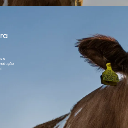
ara
s e
produção
l.